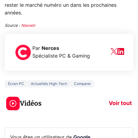
rester le marché numéro un dans les prochaines
années.
Source :
Neowin
Par
Nerces
Spécialiste PC & Gaming
Écran PC
Actualités High-Tech
Comparer
3 écrans en 1 pour
5 générations
319€ ? Voici L'AOC
jeux dans la
Vidéos
CQ32G4ZA !
prochaine Xbo
Voir tout
Vous êtes un utilisateur de
Google