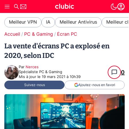
Meilleur VPN
IA
Meilleur Antivirus
Meilleur c
Accueil
PC & Gaming
Écran PC
La vente d'écrans PC a explosé en
2020, selon IDC
Par
Nerces
0
Spécialiste PC & Gaming
Mis à jour le
19 mars 2021 à 10h39
Suivez-nous
Ajoutez-nous en favori