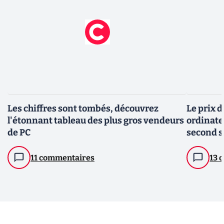
Les chiffres sont tombés, découvrez
Le prix 
l'étonnant tableau des plus gros vendeurs
ordinate
de PC
second 
11 commentaires
13 