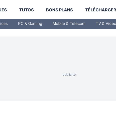
DES
TUTOS
BONS PLANS
TÉLÉCHARGE
vices
PC & Gaming
Mobile & Telecom
TV & Vidé