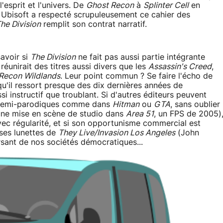
l'esprit et l'univers. De
Ghost Recon
à
Splinter Cell
en
, Ubisoft a respecté scrupuleusement ce cahier des
he Division
remplit son contrat narratif.
avoir si
The Division
ne fait pas aussi partie intégrante
 réunirait des titres aussi divers que les
Assassin's Creed
,
Recon Wildlands
. Leur point commun ? Se faire l'écho de
qu'il ressort presque des dix dernières années de
i instructif que troublant. Si d'autres éditeurs peuvent
ns semi-parodiques comme dans
Hitman
ou
GTA
, sans oublier
ne mise en scène de studio dans
Area 51
, un FPS de 2005)
avec régularité, et si son opportunisme commercial est
uses lunettes de
They Live/Invasion Los Angeles
(John
ersant de nos sociétés démocratiques...