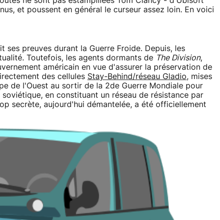
 toutes ne sont pas estampillées Tom Clancy - d'Ubisoft
us, et poussent en général le curseur assez loin. En voici
it ses preuves durant la Guerre Froide. Depuis, les
tualité. Toutefois, les agents dormants de
The Division
,
uvernement américain en vue d'assurer la préservation de
directement des cellules
Stay-Behind/réseau Gladio
, mises
pe de l'Ouest au sortir de la 2de Guerre Mondiale pour
oc soviétique, en constituant un réseau de résistance par
top secrète, aujourd'hui démantelée, a été officiellement