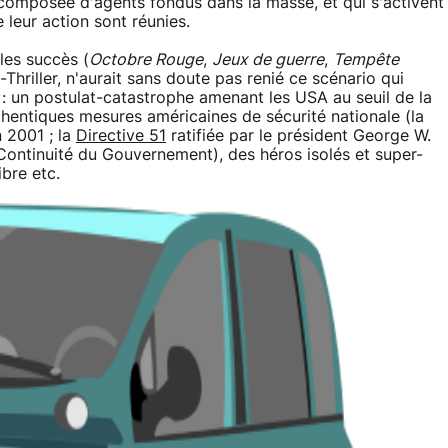
te composée d'agents fondus dans la masse, et qui s'activent
leur action sont réunies.
les succès (
Octobre Rouge
,
Jeux de guerre
,
Tempête
-Thriller, n'aurait sans doute pas renié ce scénario qui
: un postulat-catastrophe amenant les USA au seuil de la
hentiques mesures américaines de sécurité nationale (la
 2001 ; la
Directive 51
ratifiée par le président George W.
ntinuité du Gouvernement), des héros isolés et super-
bre etc.