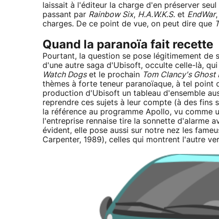
laissait à l'éditeur la charge d'en préserver seul 
passant par
Rainbow Six
,
H.A.W.K.S.
et
EndWar
charges. De ce point de vue, on peut dire que
T
Quand la paranoïa fait recette
Pourtant, la question se pose légitimement de s
d'une autre saga d'Ubisoft, occulte celle-là, qui
Watch Dogs
et le prochain
Tom Clancy's Ghost 
thèmes à forte teneur paranoïaque, à tel point 
production d'Ubisoft un tableau d'ensemble auss
reprendre ces sujets à leur compte (à des fi
la référence au programme Apollo, vu comme u
l'entreprise rennaise tire la sonnette d'alarme 
évident, elle pose aussi sur notre nez les fame
Carpenter, 1989), celles qui montrent l'autre v