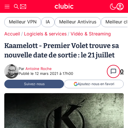
Meilleur VPN
IA
Meilleur Antivirus
Meilleur c
Accueil
Logiciels & services
Vidéo & Streaming
Kaamelott - Premier Volet trouve sa
nouvelle date de sortie : le 21 juillet
Par
Antoine Roche
0
Publié le
12 mars 2021 à 17h00
Suivez-nous
Ajoutez-nous en favori