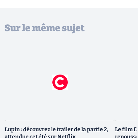
Sur le même sujet
Lupin : découvrez le trailer de la partie 2,
Le film 
attendue cet été sur Netflix
repoussé