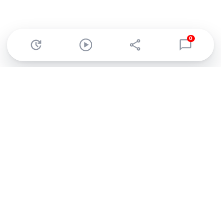
0
Abonnez-vous à notre newsletter !
Recevez un résumé quotidien de l'actu technologique.
S'inscrire
En cliquant sur s'inscrire, j’accepte de recevoir par email des
informations, actualités et offres commerciales de Clubic.
Conformément au RGPD, vous pouvez retirer votre consentement
à tout moment en cliquant sur le lien de désinscription présent
dans chaque email. Pour en savoir plus sur la gestion de vos