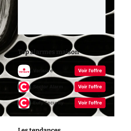
Top alarmes maison
Verisure
Voir l'offre
Sector Alarm
Voir l'offre
Eufy Security
Voir l'offre
Les tendances