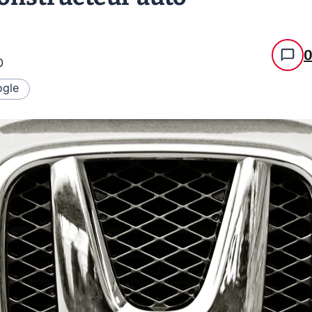
0
gle