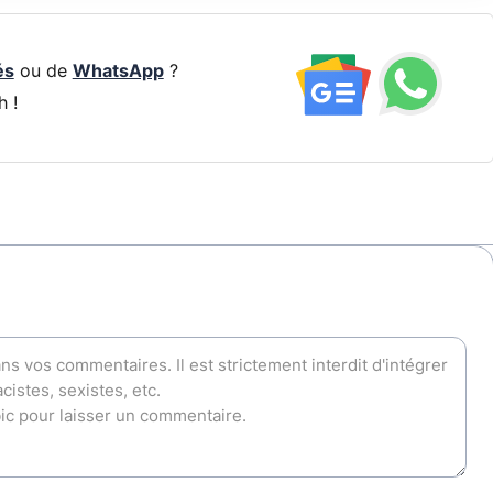
és
ou de
WhatsApp
?
h !