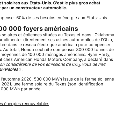
t solaires aux Etats-Unis. C'est le plus gros achat
t par un constructeur automobile.
penser 60% de ses besoins en énergie aux Etats-Unis.
00 000 foyers américains
solaires et éoliennes situées au Texas et dans l'Oklahoma.
 pour alimenter directement ses usines automobiles de l'Ohio,
jectée dans le réseau électrique américain pour compenser
ions. Au total, Honda souhaite compenser 800 000 tonnes de
s moyennes de 100 000 ménages américains. Ryan Harty,
l chez American Honda Motors Company, a déclaré dans
ion considérable de vos émissions de CO
, vous devrez
2
uvelables
».
e l'automne 2020, 530 000 MWh issus de la ferme éolienne
 2021, une ferme solaire du Texas (son identification
2 000 MWh par année.
les énergies renouvelables