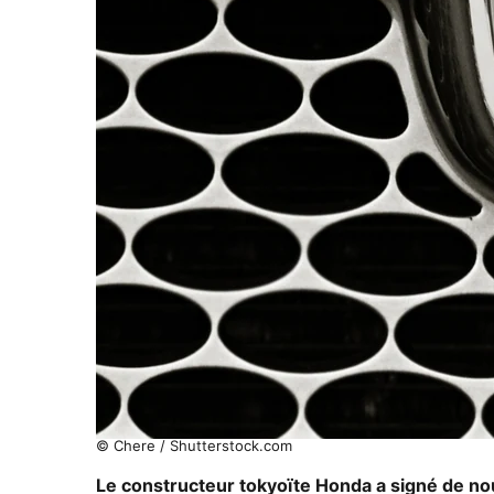
© Chere / Shutterstock.com
Le constructeur tokyoïte Honda a signé de n