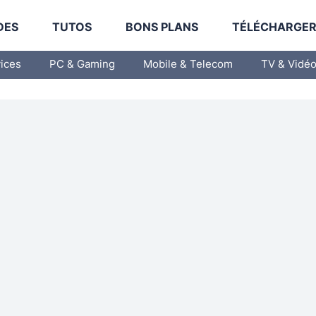
DES
TUTOS
BONS PLANS
TÉLÉCHARGE
vices
PC & Gaming
Mobile & Telecom
TV & Vidé