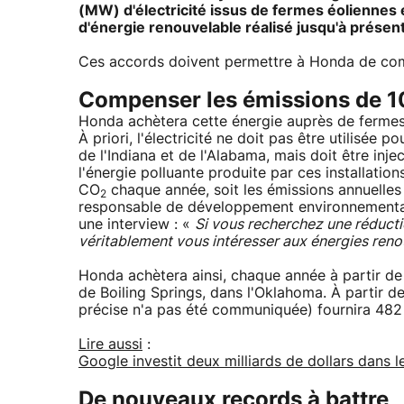
(MW) d'électricité issus de fermes éoliennes e
d'énergie renouvelable réalisé jusqu'à présen
Ces accords doivent permettre à Honda de com
Compenser les émissions de 1
Honda achètera cette énergie auprès de fermes 
À priori, l'électricité ne doit pas être utilisée
de l'Indiana et de l'Alabama, mais doit être in
l'énergie polluante produite par ces installat
CO
chaque année, soit les émissions annuelle
2
responsable de développement environnementa
une interview : «
Si vous recherchez une réduct
véritablement vous intéresser aux énergies reno
Honda achètera ainsi, chaque année à partir d
de Boiling Springs, dans l'Oklahoma. À partir de
précise n'a pas été communiquée) fournira 48
Lire aussi
:
Google investit deux milliards de dollars dans 
De nouveaux records à battre