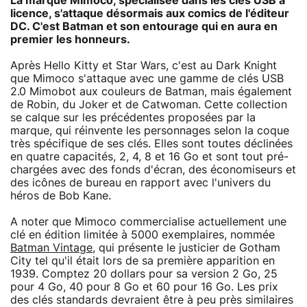
La marque Mimoco, spécialisée dans les clés USB à
licence, s'attaque désormais aux comics de l'éditeur
DC. C'est Batman et son entourage qui en aura en
premier les honneurs.
Après Hello Kitty et Star Wars, c'est au Dark Knight
que Mimoco s'attaque avec une gamme de clés USB
2.0 Mimobot aux couleurs de Batman, mais également
de Robin, du Joker et de Catwoman. Cette collection
se calque sur les précédentes proposées par la
marque, qui réinvente les personnages selon la coque
très spécifique de ses clés. Elles sont toutes déclinées
en quatre capacités, 2, 4, 8 et 16 Go et sont tout pré-
chargées avec des fonds d'écran, des économiseurs et
des icônes de bureau en rapport avec l'univers du
héros de Bob Kane.
A noter que Mimoco commercialise actuellement une
clé en édition limitée à 5000 exemplaires, nommée
Batman Vintage
, qui présente le justicier de Gotham
City tel qu'il était lors de sa première apparition en
1939. Comptez 20 dollars pour sa version 2 Go, 25
pour 4 Go, 40 pour 8 Go et 60 pour 16 Go. Les prix
des clés standards devraient être à peu près similaires