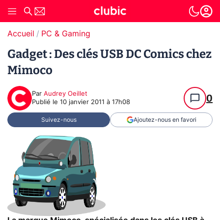
Accueil
PC & Gaming
Gadget : Des clés USB DC Comics chez
Mimoco
Par
Audrey Oeillet
0
Publié le
10 janvier 2011 à 17h08
Suivez-nous
Ajoutez-nous en favori