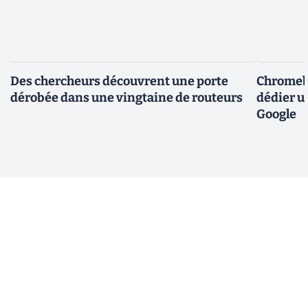
Des chercheurs découvrent une porte
Chromebo
dérobée dans une vingtaine de routeurs
dédier u
Google