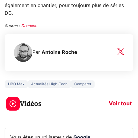
également en chantier, pour toujours plus de séries
DC.
Source :
Deadline
Par
Antoine Roche
HBO Max
Actualités High-Tech
Comparer
3 écrans en 1 pour
5 générations
319€ ? Voici L'AOC
jeux dans la
Vidéos
CQ32G4ZA !
prochaine Xbo
Voir tout
Vous êtes un utilisateur de
Google