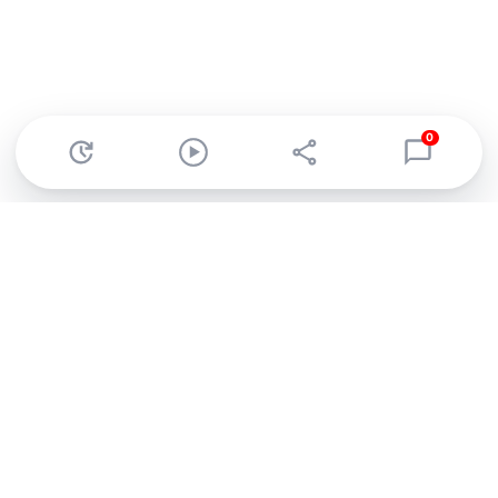
0
Abonnez-vous à notre newsletter !
Recevez un résumé quotidien de l'actu technologique.
S'inscrire
En cliquant sur s'inscrire, j’accepte de recevoir par email des
informations, actualités et offres commerciales de Clubic.
Conformément au RGPD, vous pouvez retirer votre consentement