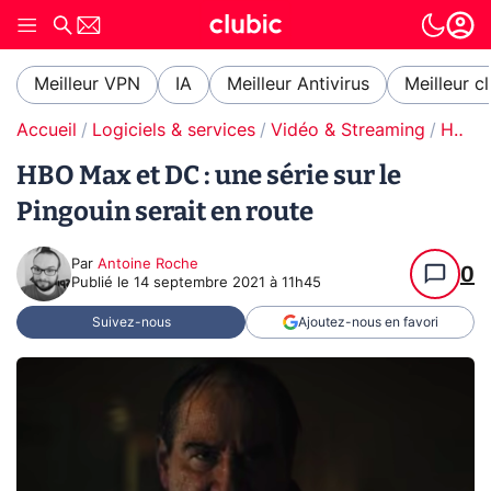
Meilleur VPN
IA
Meilleur Antivirus
Meilleur c
Accueil
Logiciels & services
Vidéo & Streaming
HBO Max
HBO Max et DC : une série sur le
Pingouin serait en route
Par
Antoine Roche
0
Publié le
14 septembre 2021 à 11h45
Suivez-nous
Ajoutez-nous en favori