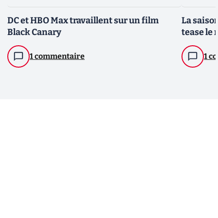
DC et HBO Max travaillent sur un film
La saison
Black Canary
tease le 
1 commentaire
1 c