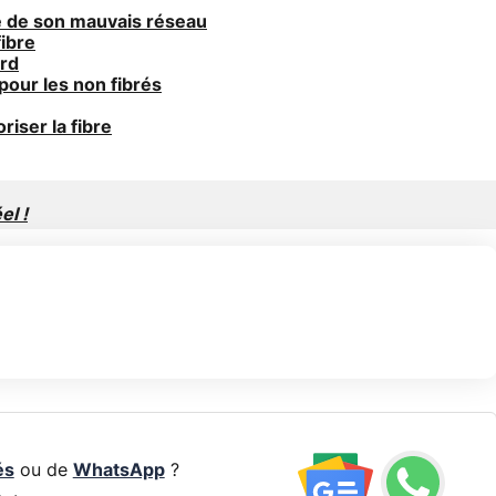
e de son mauvais réseau
fibre
ard
pour les non fibrés
riser la fibre
el !
és
ou de
WhatsApp
?