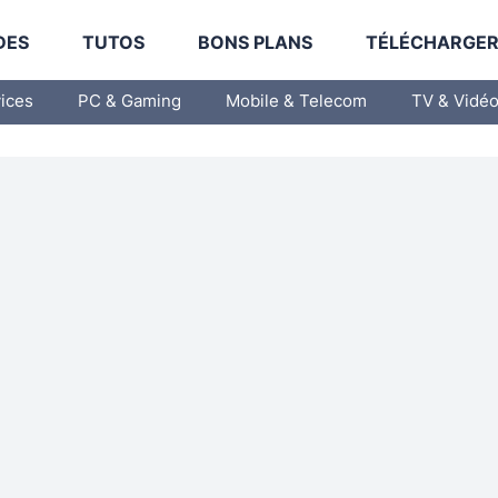
DES
TUTOS
BONS PLANS
TÉLÉCHARGE
vices
PC & Gaming
Mobile & Telecom
TV & Vidé