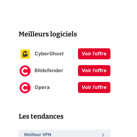
Meilleurs logiciels
CyberGhost
Voir l'offre
Bitdefender
Voir l'offre
e
Opera
Voir l'offre
Les tendances
Meilleur VPN