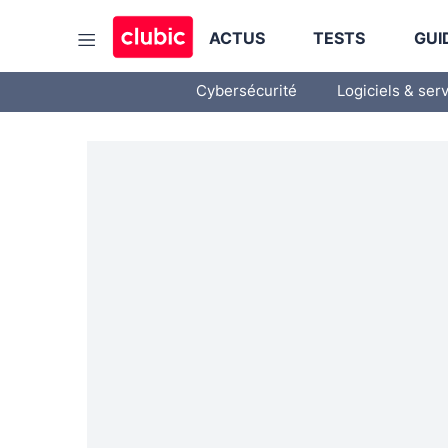
ACTUS
TESTS
GUI
Cybersécurité
Logiciels & ser