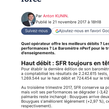
Par
Anton KUNIN
.
Publié le
21 novembre 2017 à 18h18
Suivez-nous
Ajoutez-nous en favori
Goo
Quel opérateur offre les meilleurs débits ? Le
performances ? Le Baromètre nPerf pour le troi
d'enseignements.
Haut débit : SFR toujours en tê
Pour établir la dernière édition de son baromètr
a comptabilisé les résultats de 2.242.615 tests,
1.269.544 sur le haut débit et 724.454 sur le trè
Au troisième trimestre 2017, SFR conserve sa p
mais voit ses performances se dégrader (-3,42 
palmarès reste inchangé : Bouygues arrive deux
Bouygues s'améliorent légèrement (+2,97 %), ce
respectivement).