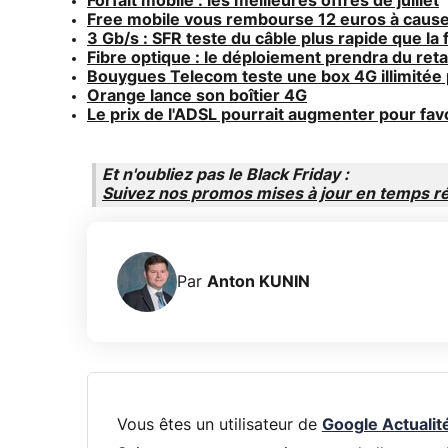
Forfait mobile : les meilleures offres de juillet
Free mobile vous rembourse 12 euros à caus
3 Gb/s : SFR teste du câble plus rapide que la 
Fibre optique : le déploiement prendra du ret
Bouygues Telecom teste une box 4G illimitée 
Orange lance son boîtier 4G
Le prix de l'ADSL pourrait augmenter pour favo
Et n'oubliez pas le Black Friday :
Suivez nos promos mises à jour en temps ré
Par
Anton KUNIN
Vous êtes un utilisateur de
Google Actualit