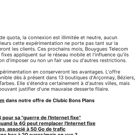
de quota, la connexion est illimitée et neutre, aucun
illeurs cette expérimentation ne porte pas tant sur la
n feront les clients. Ces prochains mois, Bouygues Telecom
ixes appliquent sur le réseau mobile et l'influence qu'ils
ion d'imposer ou non un fair use ou d'autres restrictions.
expérimentation en conserveront les avantages. L'offre
onible dès à présent dans 13 boutiques d'Arçonnay, Béziers,
Tarbes. Elle s'étendra certainement à d'autres villes, mais
ouvant justifier d'une mauvaise desserte filaire.
om
dans notre offre de Clubic Bons Plans
our sa "guerre de l'Internet fixe"
and la 4G peut remplacer l'Internet fixe
s, associé à 50 Go de trafic
une box à 20 euros/mois en vue ?