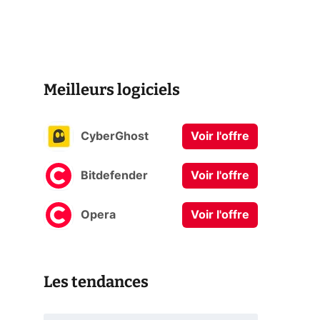
Meilleurs logiciels
CyberGhost
Voir l'offre
Bitdefender
Voir l'offre
Opera
Voir l'offre
Les tendances