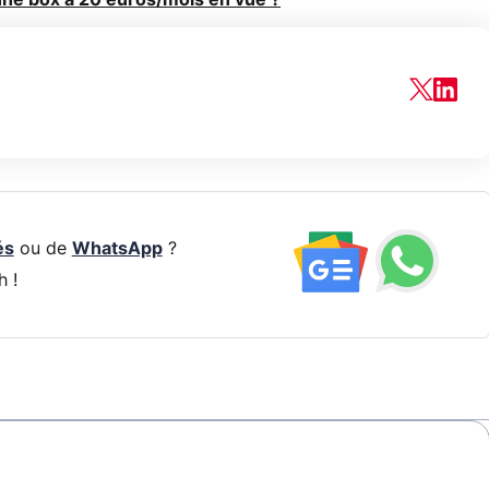
és
ou de
WhatsApp
?
h !