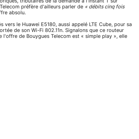
riques, tributaires de la demande à l'instant T sur
Telecom préfère d'ailleurs parler de
« débits cinq fois
fre absolu.
nés vers le Huawei E5180, aussi appelé LTE Cube, pour sa
ortée de son Wi-Fi 802.11n. Signalons que ce routeur
 l'offre de Bouygues Telecom est « simple play », elle