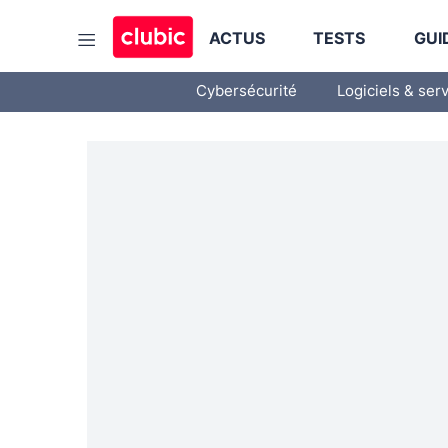
ACTUS
TESTS
GUI
Cybersécurité
Logiciels & ser