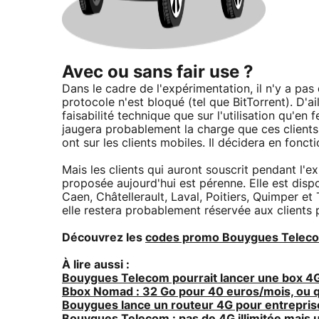
Avec ou sans fair use ?
Dans le cadre de l'expérimentation, il n'y a pas 
protocole n'est bloqué (tel que BitTorrent). D'a
faisabilité technique que sur l'utilisation qu'e
jaugera probablement la charge que ces clients f
ont sur les clients mobiles. Il décidera en fonct
Mais les clients qui auront souscrit pendant l'
proposée aujourd'hui est pérenne. Elle est disp
Caen, Châtellerault, Laval, Poitiers, Quimper et 
elle restera probablement réservée aux clients p
Découvrez les
codes promo Bouygues Telec
À lire aussi :
Bouygues Telecom pourrait lancer une box 4G p
Bbox Nomad : 32 Go pour 40 euros/mois, ou qu
Bouygues lance un routeur 4G pour entreprise
Bouygues Telecom : pas de 4G illimitée mais 