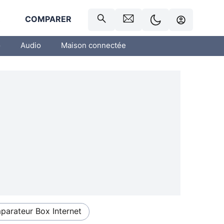
R
COMPARER
o
Audio
Maison connectée
arateur Box Internet