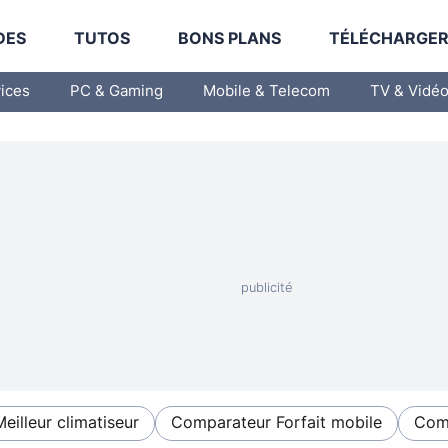
DES
TUTOS
BONS PLANS
TÉLÉCHARGE
vices
PC & Gaming
Mobile & Telecom
TV & Vidé
Meilleur climatiseur
Comparateur Forfait mobile
Comp