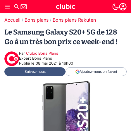
Accueil
Bons plans
Bons plans Rakuten
Le Samsung Galaxy S20+ 5G de 128
Go à un très bon prix ce week-end !
Par
Clubic Bons Plans
Expert Bons Plans
Publié le
08 mai 2021 à 16h00
Suivez-nous
Ajoutez-nous en favori