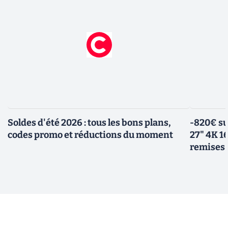
Soldes d'été 2026 : tous les bons plans,
-820€ su
codes promo et réductions du moment
27" 4K 16
remises 