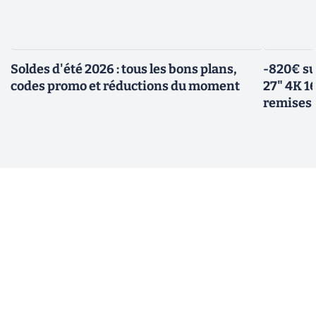
Soldes d'été 2026 : tous les bons plans,
-820€ su
codes promo et réductions du moment
27" 4K 16
remises 