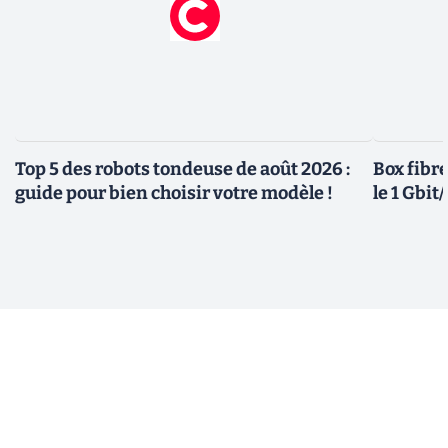
Top 5 des robots tondeuse de août 2026 :
Box fibre
guide pour bien choisir votre modèle !
le 1 Gbi