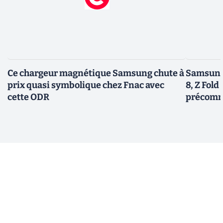
Ce chargeur magnétique Samsung chute à
Samsung 
prix quasi symbolique chez Fnac avec
8, Z Fold 
cette ODR
précomm