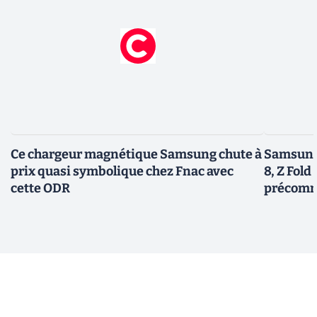
Ce chargeur magnétique Samsung chute à
Samsung 
prix quasi symbolique chez Fnac avec
8, Z Fold 
cette ODR
précomm