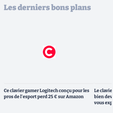
Les derniers bons plans
Ce clavier gamer Logitech conçu pour les
Le clavi
pros de l'esport perd 25 € sur Amazon
bien dev
vous exp