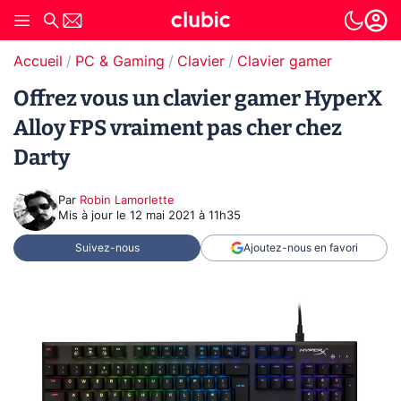
Accueil
PC & Gaming
Clavier
Clavier gamer
Offrez vous un clavier gamer HyperX
Alloy FPS vraiment pas cher chez
Darty
Par
Robin Lamorlette
Mis à jour le
12 mai 2021 à 11h35
Suivez-nous
Ajoutez-nous en favori