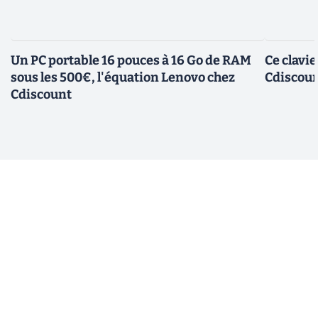
Un PC portable 16 pouces à 16 Go de RAM
Ce clavi
sous les 500€, l'équation Lenovo chez
Cdiscount
Cdiscount