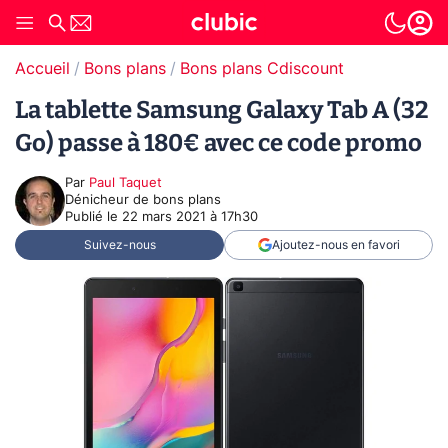
Accueil
Bons plans
Bons plans Cdiscount
La tablette Samsung Galaxy Tab A (32
Go) passe à 180€ avec ce code promo
Par
Paul Taquet
Dénicheur de bons plans
Publié le
22 mars 2021 à 17h30
Suivez-nous
Ajoutez-nous en favori