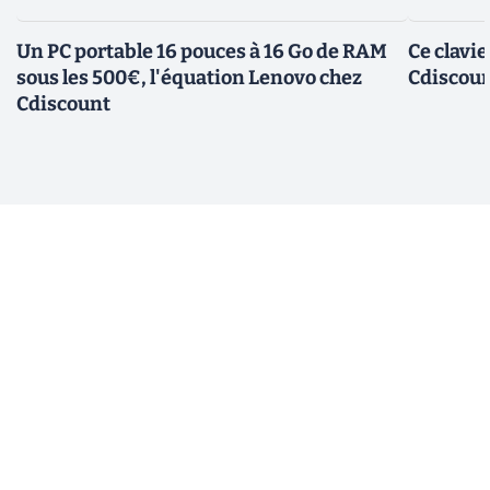
Un PC portable 16 pouces à 16 Go de RAM
Ce clavi
sous les 500€, l'équation Lenovo chez
Cdiscount
Cdiscount