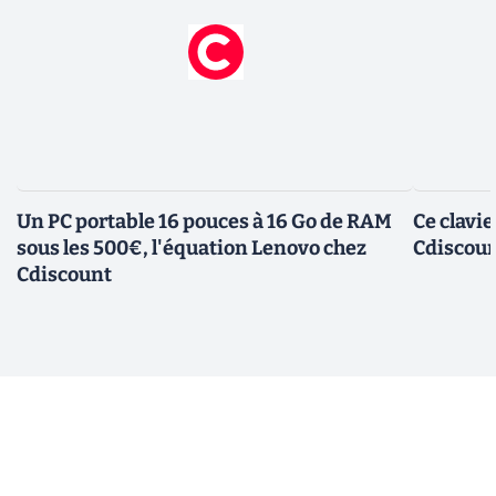
Un PC portable 16 pouces à 16 Go de RAM
Ce clavi
sous les 500€, l'équation Lenovo chez
Cdiscount
Cdiscount