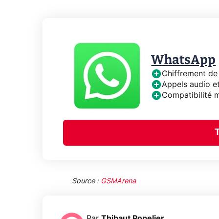
WhatsApp
Chiffrement de
Appels audio et
Compatibilité m
Source :
GSMArena
Par
Thibaut Popelier