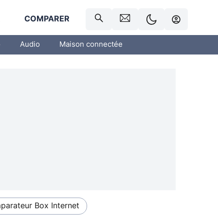
R
COMPARER
o
Audio
Maison connectée
arateur Box Internet