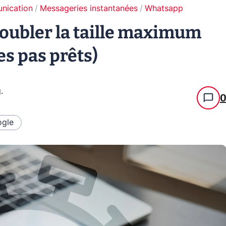
unication
Messageries instantanées
Whatsapp
oubler la taille maximum
es pas prêts)
g
.
gle