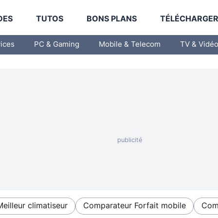
DES
TUTOS
BONS PLANS
TÉLÉCHARGE
vices
PC & Gaming
Mobile & Telecom
TV & Vidé
Meilleur climatiseur
Comparateur Forfait mobile
Comp