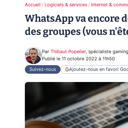
Accueil
Logiciels & services
Internet & comm
WhatsApp va encore d
des groupes (vous n'êt
Par
Thibaut Popelier
,
spécialiste gamin
Publié le
11 octobre 2022 à 11h50
Suivez-nous
Ajoutez-nous en favori
Goo