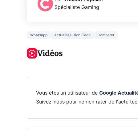
Spécialiste Gaming
Whatsapp
Actualités High-Tech
Comparer
5 générations
Ce que vous
de jeux dans
ne savez sur
Googl
la prochaine
Vidéos
la navigation
son Pi
Xbox !
privée !
Pro
Vous êtes un utilisateur de
Google Actualit
Suivez-nous pour ne rien rater de l'actu tec