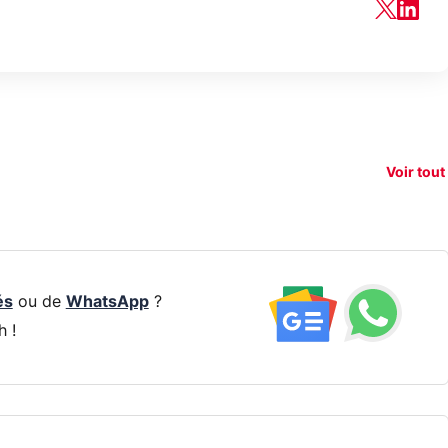
150€
xAI attaque la
remboursés
Starli
e tease
loi anti-
sur votre
Amazo
xel 11
dénudement
nouveau
guerr
Voir tout
par IA
smartphone ?
résea
és
ou de
WhatsApp
?
h !