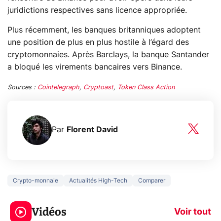
juridictions respectives sans licence appropriée.
Plus récemment, les banques britanniques adoptent
une position de plus en plus hostile à l’égard des
cryptomonnaies. Après Barclays, la banque Santander
a bloqué les virements bancaires vers Binance.
Sources :
Cointelegraph
,
Cryptoast
,
Token Class Action
Par
Florent David
Crypto-monnaie
Actualités High-Tech
Comparer
5 générations de
Ce que vous n
jeux dans la
savez sur la
Vidéos
prochaine Xbox !
navigation pri
Voir tout