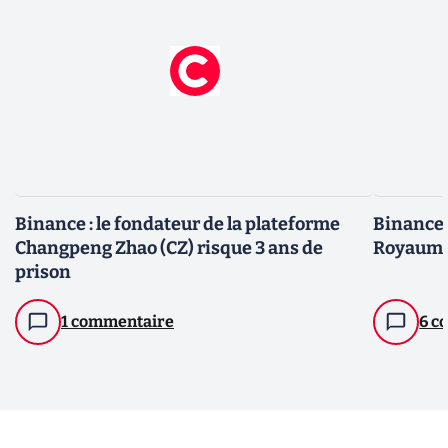
Binance : le fondateur de la plateforme
Binance 
Changpeng Zhao (CZ) risque 3 ans de
Royaum
prison
1 commentaire
6 c