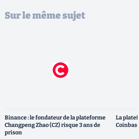
Sur le même sujet
Binance : le fondateur de la plateforme
La plate
Changpeng Zhao (CZ) risque 3 ans de
Coinbase
prison