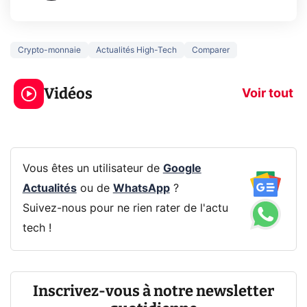
Crypto-monnaie
Actualités High-Tech
Comparer
3 écrans en 1 pour
5 générations
319€ ? Voici L'AOC
jeux dans la
Vidéos
CQ32G4ZA !
prochaine Xbo
Voir tout
Vous êtes un utilisateur de
Google
Actualités
ou de
WhatsApp
?
Suivez-nous pour ne rien rater de l'actu
tech !
Inscrivez-vous à notre newsletter