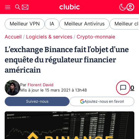
Meilleur VPN
IA
Meilleur Antivirus
Meilleur c
Accueil
Logiciels & services
Crypto-monnaie
L’exchange Binance fait l’objet d’une
enquête du régulateur financier
américain
Par
Florent David
0
Mis à jour le
15 mars 2021 à 13h48
Suivez-nous
Ajoutez-nous en favori