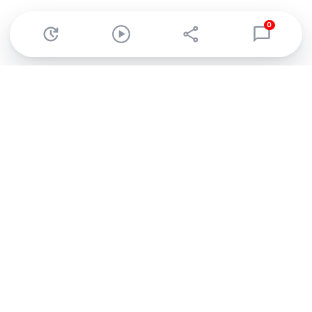
0
Abonnez-vous à notre newsletter !
Recevez un résumé quotidien de l'actu technologique.
S'inscrire
En cliquant sur s'inscrire, j’accepte de recevoir par email des
informations, actualités et offres commerciales de Clubic.
Conformément au RGPD, vous pouvez retirer votre consentement
à tout moment en cliquant sur le lien de désinscription présent
dans chaque email. Pour en savoir plus sur la gestion de vos
données, consultez notre
Politique de confidentialité