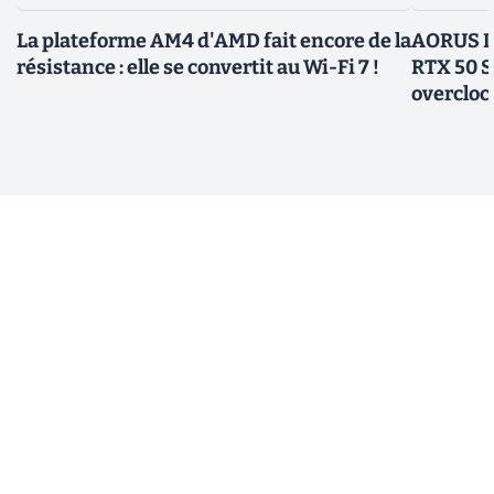
La plateforme AM4 d'AMD fait encore de la
AORUS In
résistance : elle se convertit au Wi-Fi 7 !
RTX 50 S
overcloc