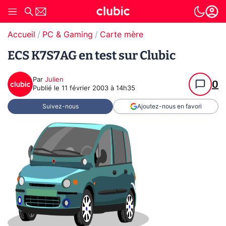
Accueil
PC & Gaming
Carte mère
ECS K7S7AG en test sur Clubic
Par
Julien
0
Publié le
11 février 2003 à 14h35
Suivez-nous
Ajoutez-nous en favori