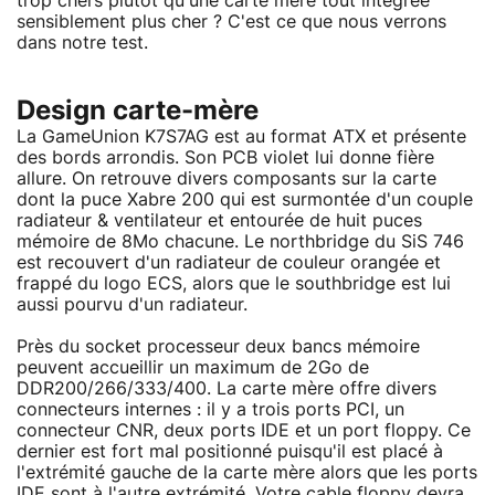
trop chers plutôt qu'une carte mère tout intégrée
sensiblement plus cher ? C'est ce que nous verrons
dans notre test.
Design carte-mère
La GameUnion K7S7AG est au format ATX et présente
des bords arrondis. Son PCB violet lui donne fière
allure. On retrouve divers composants sur la carte
dont la puce Xabre 200 qui est surmontée d'un couple
radiateur & ventilateur et entourée de huit puces
mémoire de 8Mo chacune. Le northbridge du SiS 746
est recouvert d'un radiateur de couleur orangée et
frappé du logo ECS, alors que le southbridge est lui
aussi pourvu d'un radiateur.
Près du socket processeur deux bancs mémoire
peuvent accueillir un maximum de 2Go de
DDR200/266/333/400. La carte mère offre divers
connecteurs internes : il y a trois ports PCI, un
connecteur CNR, deux ports IDE et un port floppy. Ce
dernier est fort mal positionné puisqu'il est placé à
l'extrémité gauche de la carte mère alors que les ports
IDE sont à l'autre extrémité. Votre cable floppy devra