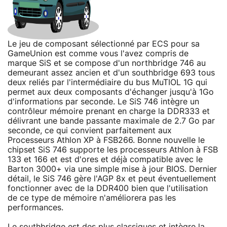
Le jeu de composant sélectionné par ECS pour sa
GameUnion est comme vous l'avez compris de
marque SiS et se compose d'un northbridge 746 au
demeurant assez ancien et d'un southbridge 693 tous
deux reliés par l'intermédiaire du bus MuTIOL 1G qui
permet aux deux composants d'échanger jusqu'à 1Go
d'informations par seconde. Le SiS 746 intègre un
contrôleur mémoire prenant en charge la DDR333 et
délivrant une bande passante maximale de 2.7 Go par
seconde, ce qui convient parfaitement aux
Processeurs Athlon XP à FSB266. Bonne nouvelle le
chipset SiS 746 supporte les processeurs Athlon à FSB
133 et 166 et est d'ores et déjà compatible avec le
Barton 3000+ via une simple mise à jour BIOS. Dernier
détail, le SiS 746 gère l'AGP 8x et peut éventuellement
fonctionner avec de la DDR400 bien que l'utilisation
de ce type de mémoire n'améliorera pas les
performances.
Le southbridge est des plus classiques et intègre la