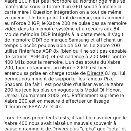
Xabre 200 n'est pas incorporé au Northbridge mais se
matérialise sous la forme d'un GPU soudé à même la
carte mère ! Question intégration on a tout de même
vu mieux... Un bon point tout de même, contrairement
au nForce 2 IGP, le Xabre 200 ne puise pas sa mémoire
vidéo dans la mémoire système et a recours aux 64
Mo de mémoire DDR intégrés à la carte mère. Il s'agit
de mémoire DDR de marque Samsung et affichant un
temps d'accès peu enviable de 5.0 ns. Le Xabre 200
utilise l'interface AGP 8x (bien qu'il ne soit pas capable
de saturer l'AGP 4x), et est cadencé à 200 MHz contre
400 MHz pour la mémoire. L'un des atouts du Xabre
200, face notamment au nForce 2 IGP est bien
entendu sa prise en charge totale de
DirectX
8.1 qui lui
permet notamment de supporter les fameux Pixel
Shaders. De fait il est possible d'utiliser avec le Xabre
200 les jeux les plus en vogues tels Medal Of Honor,
Unreal Tournament 2003, etc. Raffinement suprême le
Xabre 200 est en mesure d'effectuer un lissage
d'écran en FSAA 2x et 4x.
Lors de nos précédents tests, il faut bien avouer que le
Xabre 400 nous avait laissé un mauvais souvenir à
cause notamment de
Drivers
plus "alpha" que "beta" et