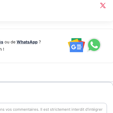
és
ou de
WhatsApp
?
h !