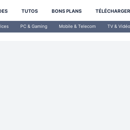
DES
TUTOS
BONS PLANS
TÉLÉCHARGE
vices
PC & Gaming
Mobile & Telecom
TV & Vidé