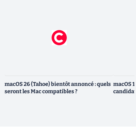
macOS 26 (Tahoe) bientôt annoncé : quels
macOS 15
seront les Mac compatibles ?
candidate