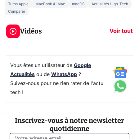
Tutos Apple
MacBook & iMac
macOS
Actualités High-Tech
Comparer
3 écrans en 1 pour
5 générations
319€ ? Voici L'AOC
jeux dans la
Vidéos
CQ32G4ZA !
prochaine Xbo
Voir tout
Vous êtes un utilisateur de
Google
Actualités
ou de
WhatsApp
?
Suivez-nous pour ne rien rater de l'actu
tech !
Inscrivez-vous à notre newsletter
quotidienne