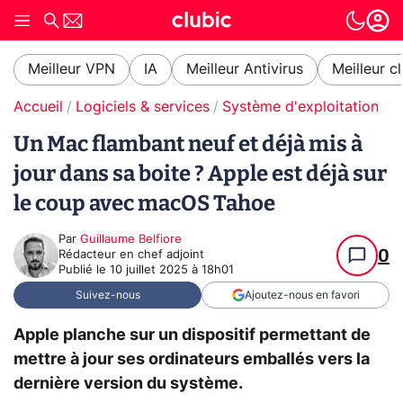
Meilleur VPN
IA
Meilleur Antivirus
Meilleur c
Accueil
Logiciels & services
Système d'exploitation (O
Un Mac flambant neuf et déjà mis à
jour dans sa boite ? Apple est déjà sur
le coup avec macOS Tahoe
Par
Guillaume Belfiore
0
Rédacteur en chef adjoint
Publié le
10 juillet 2025 à 18h01
Suivez-nous
Ajoutez-nous en favori
Apple planche sur un dispositif permettant de
mettre à jour ses ordinateurs emballés vers la
dernière version du système.