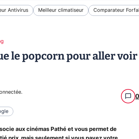
eur Antivirus
Meilleur climatiseur
Comparateur Forfai
ng
e le popcorn pour aller voir
connectée
.
gle
'associe aux cinémas Pathé et vous permet de
itié prix, mais seulement si vous payez votre