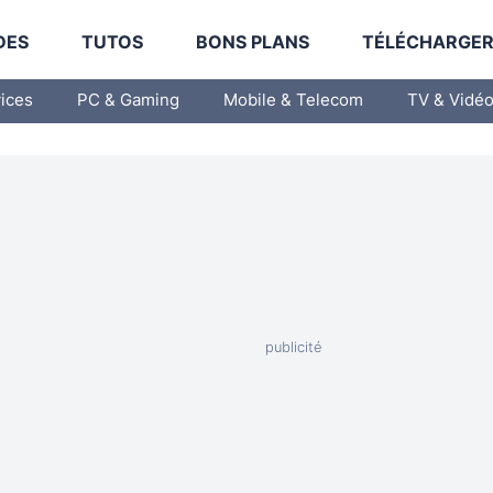
DES
TUTOS
BONS PLANS
TÉLÉCHARGE
vices
PC & Gaming
Mobile & Telecom
TV & Vidé