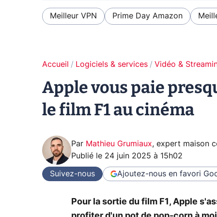
Meilleur VPN
Prime Day Amazon
Meill
Accueil
Logiciels & services
Vidéo & Streami
Apple vous paie presqu
le film F1 au cinéma
Par
Mathieu Grumiaux
,
expert maison 
Publié le
24 juin 2025 à 15h02
Suivez-nous
Ajoutez-nous en favori
Goo
Pour la sortie du film F1, Apple s
profiter d'un pot de pop-corn à mo