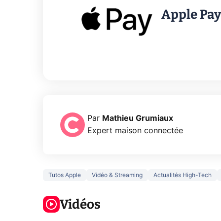
Apple Pay
Par
Mathieu Grumiaux
Expert maison connectée
Tutos Apple
Vidéo & Streaming
Actualités High-Tech
5 générations
Ce que vous
de jeux dans
ne savez sur
Googl
la prochaine
Vidéos
la navigation
son Pi
Xbox !
privée !
Pro