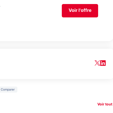
Voir l'offre
150€
Comparer
xAI attaque la
remboursés
Starli
e tease
loi anti-
sur votre
Amazo
xel 11
dénudement
nouveau
guerr
Voir tout
par IA
smartphone ?
résea