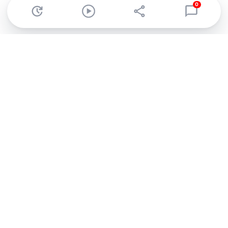
0
Abonnez-vous à notre newsletter !
Recevez un résumé quotidien de l'actu technologique.
S'inscrire
En cliquant sur s'inscrire, j’accepte de recevoir par email des
informations, actualités et offres commerciales de Clubic.
Conformément au RGPD, vous pouvez retirer votre consentement
à tout moment en cliquant sur le lien de désinscription présent
dans chaque email. Pour en savoir plus sur la gestion de vos
données, consultez notre
Politique de confidentialité