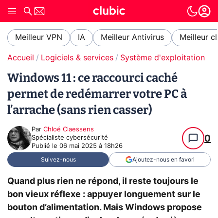
Meilleur VPN
IA
Meilleur Antivirus
Meilleur c
Accueil
Logiciels & services
Système d'exploitation (O
Windows 11 : ce raccourci caché
permet de redémarrer votre PC à
l’arrache (sans rien casser)
Par
Chloé Claessens
0
Spécialiste cybersécurité
Publié le
06 mai 2025 à 18h26
Suivez-nous
Ajoutez-nous en favori
Quand plus rien ne répond, il reste toujours le
bon vieux réflexe : appuyer longuement sur le
bouton d’alimentation. Mais Windows propose