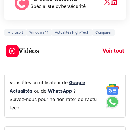
Spécialiste cybersécurité
Microsoft
Windows 11
Actualités High-Tech
Comparer
3 écrans en 1 pour
5 générations
319€ ? Voici L'AOC
jeux dans la
Vidéos
CQ32G4ZA !
prochaine Xbo
Voir tout
Vous êtes un utilisateur de
Google
Actualités
ou de
WhatsApp
?
Suivez-nous pour ne rien rater de l'actu
tech !