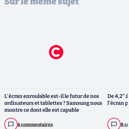
Sur le même sujet
L'écran enroulable est-il le futur de nos
De 4,2" à
ordinateurs et tablettes ? Samsung nous
l'écran p
montre ce dont elle est capable
6 commentaires
8 c