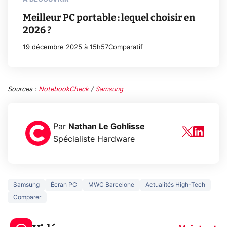
Meilleur PC portable : lequel choisir en
2026 ?
19 décembre 2025 à 15h57
Comparatif
Sources :
NotebookCheck
/
Samsung
Par
Nathan Le Gohlisse
Spécialiste Hardware
Samsung
Écran PC
MWC Barcelone
Actualités High-Tech
Comparer
3 écrans en 1 pour
5 générations
319€ ? Voici L'AOC
jeux dans la