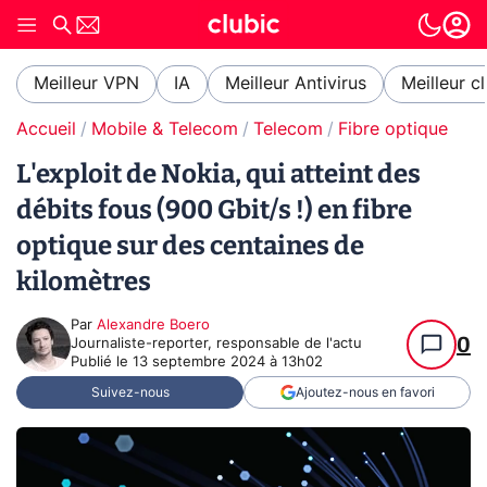
Meilleur VPN
IA
Meilleur Antivirus
Meilleur c
Accueil
Mobile & Telecom
Telecom
Fibre optique
L'exploit de Nokia, qui atteint des
débits fous (900 Gbit/s !) en fibre
optique sur des centaines de
kilomètres
Par
Alexandre Boero
0
Journaliste-reporter, responsable de l'actu
Publié le
13 septembre 2024 à 13h02
Suivez-nous
Ajoutez-nous en favori