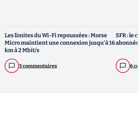
Les limites du Wi-Fi repoussées : Morse
SFR : le 
Micro maintient une connexion jusqu'à 16
abonnés 
km à 2 Mbit/s
3 commentaires
6 c