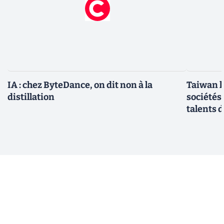
IA : chez ByteDance, on dit non à la
Taiwan l
distillation
sociétés
talents d