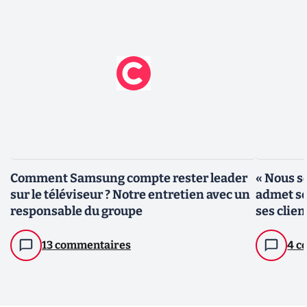
Comment Samsung compte rester leader
« Nous s
sur le téléviseur ? Notre entretien avec un
admet se
responsable du groupe
ses clien
13 commentaires
4 c