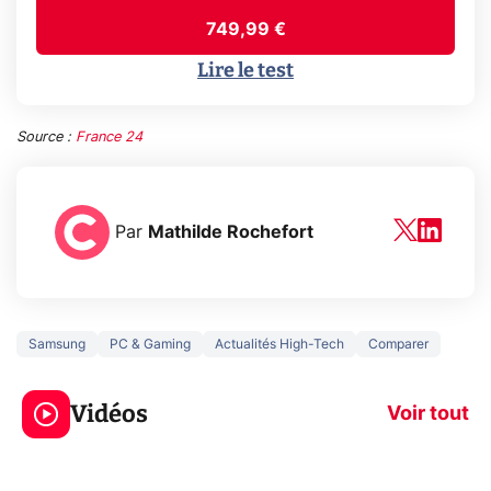
749,99 €
Lire le test
Source :
France 24
Par
Mathilde Rochefort
Samsung
PC & Gaming
Actualités High-Tech
Comparer
3 écrans en 1 pour
5 générations
319€ ? Voici L'AOC
jeux dans la
Vidéos
CQ32G4ZA !
prochaine Xbo
Voir tout