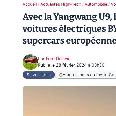
Accueil
Actualités High-Tech
Automobile
Vo
Avec la Yangwang U9, l
voitures électriques B
supercars européenn
Par
Fred Delavie
.
Publié le
28 février 2024 à 08h30
Suivez-nous
Ajoutez-nous en favori
Goo