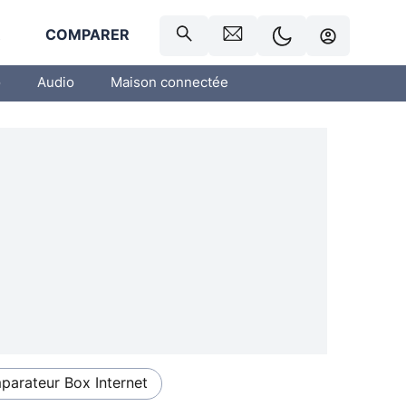
R
COMPARER
o
Audio
Maison connectée
arateur Box Internet