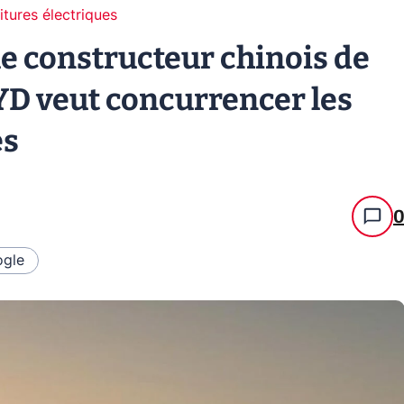
itures électriques
e constructeur chinois de
YD veut concurrencer les
es
gle