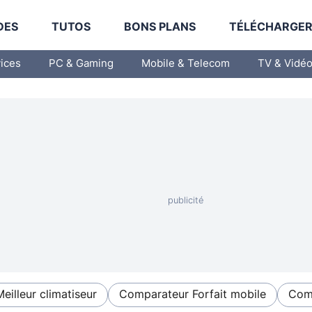
DES
TUTOS
BONS PLANS
TÉLÉCHARGE
vices
PC & Gaming
Mobile & Telecom
TV & Vidé
Meilleur climatiseur
Comparateur Forfait mobile
Comp