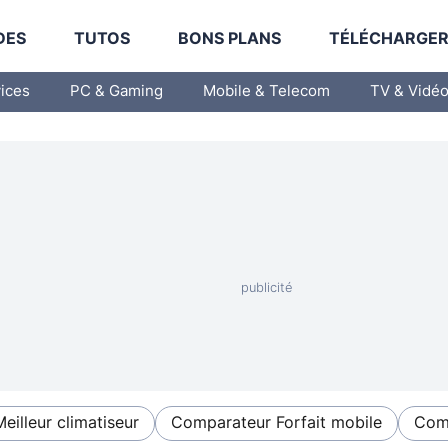
DES
TUTOS
BONS PLANS
TÉLÉCHARGE
vices
PC & Gaming
Mobile & Telecom
TV & Vidé
Meilleur climatiseur
Comparateur Forfait mobile
Comp