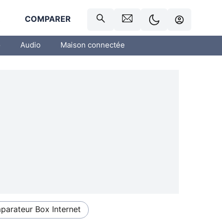
R
COMPARER
o
Audio
Maison connectée
arateur Box Internet