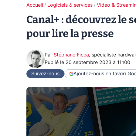
Accueil
Logiciels & services
Vidéo & Streami
Canal+ : découvrez le 
pour lire la presse
Par
Stéphane Ficca
,
spécialiste hardwa
Publié le
20 septembre 2023 à 11h00
Suivez-nous
Ajoutez-nous en favori
Goo