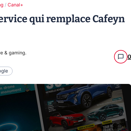
ng
Canal+
service qui remplace Cafeyn
re & gaming
.
gle