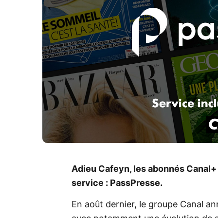
Adieu Cafeyn, les abonnés Canal+ 
service : PassPresse.
En août dernier, le groupe Canal an