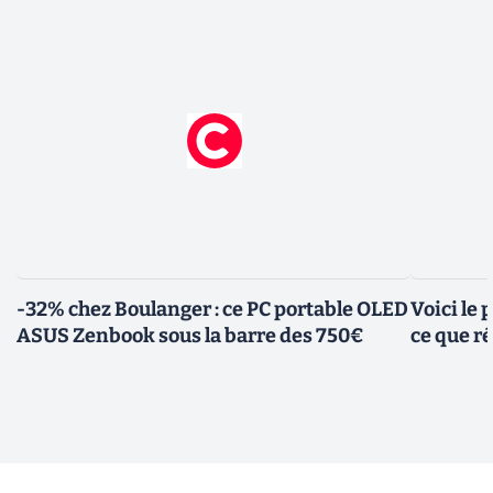
-32% chez Boulanger : ce PC portable OLED
Voici le
ASUS Zenbook sous la barre des 750€
ce que r