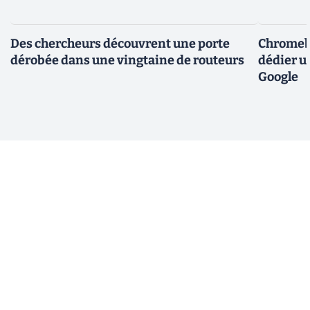
Des chercheurs découvrent une porte
Chromebo
dérobée dans une vingtaine de routeurs
dédier u
Google