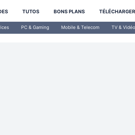
DES
TUTOS
BONS PLANS
TÉLÉCHARGE
vices
PC & Gaming
Mobile & Telecom
TV & Vidé