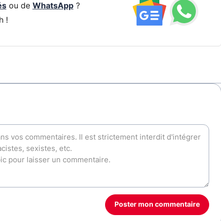
és
ou de
WhatsApp
?
h !
Poster mon commentaire