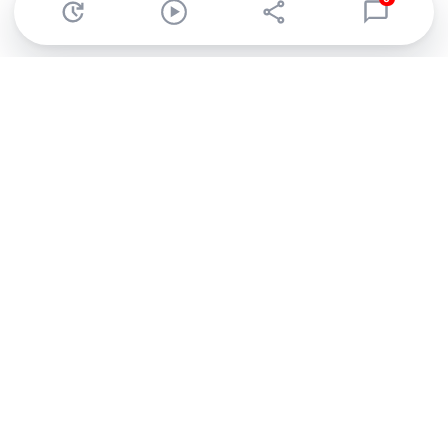
Abonnez-vous à notre newsletter !
Recevez un résumé quotidien de l'actu technologique.
S'inscrire
En cliquant sur s'inscrire, j’accepte de recevoir par email des
informations, actualités et offres commerciales de Clubic.
Conformément au RGPD, vous pouvez retirer votre consentement
à tout moment en cliquant sur le lien de désinscription présent
dans chaque email. Pour en savoir plus sur la gestion de vos
données, consultez notre
Politique de confidentialité