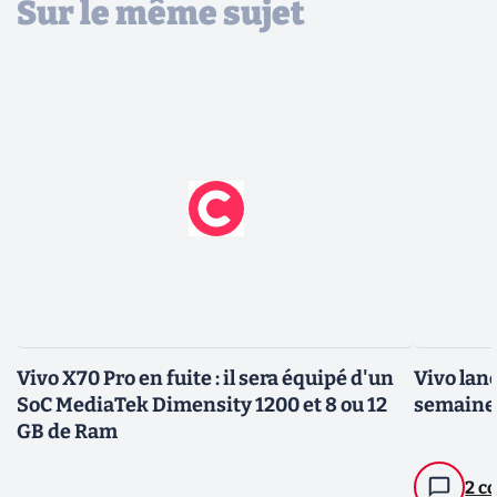
Sur le même sujet
Vivo X70 Pro en fuite : il sera équipé d'un
Vivo lanc
SoC MediaTek Dimensity 1200 et 8 ou 12
semaine 
GB de Ram
2 c