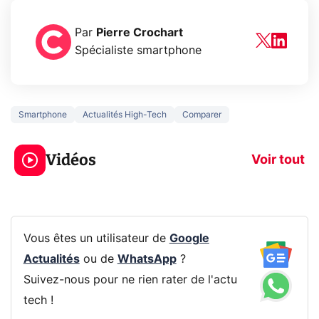
Par
Pierre Crochart
Spécialiste smartphone
Smartphone
Actualités High-Tech
Comparer
3 écrans en 1 pour
5 générations
319€ ? Voici L'AOC
jeux dans la
Vidéos
CQ32G4ZA !
prochaine Xbo
Voir tout
Vous êtes un utilisateur de
Google
Actualités
ou de
WhatsApp
?
Suivez-nous pour ne rien rater de l'actu
tech !