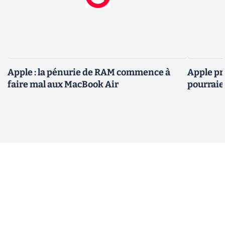
Apple : la pénurie de RAM commence à
Apple pré
faire mal aux MacBook Air
pourraie