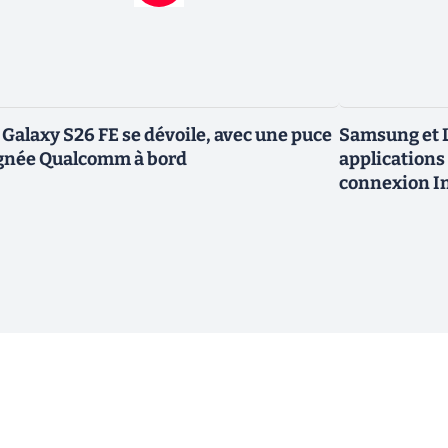
 Galaxy S26 FE se dévoile, avec une puce
Samsung et L
gnée Qualcomm à bord
applications 
connexion In