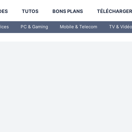
DES
TUTOS
BONS PLANS
TÉLÉCHARGE
vices
PC & Gaming
Mobile & Telecom
TV & Vidé