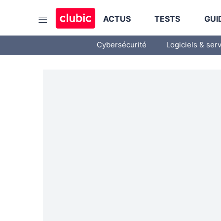
ACTUS
TESTS
GUI
Cybersécurité
Logiciels & ser