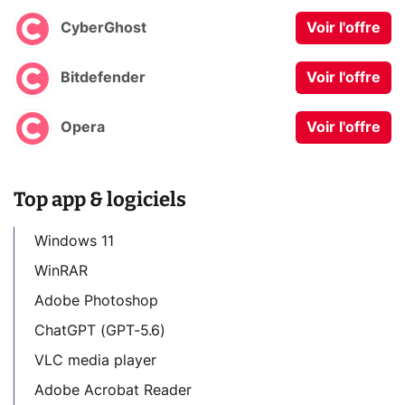
CyberGhost
Voir l'offre
Bitdefender
Voir l'offre
Opera
Voir l'offre
Top app & logiciels
Windows 11
WinRAR
Adobe Photoshop
ChatGPT (GPT-5.6)
VLC media player
Adobe Acrobat Reader