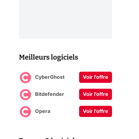
Meilleurs logiciels
CyberGhost
Voir l'offre
Bitdefender
Voir l'offre
Opera
Voir l'offre