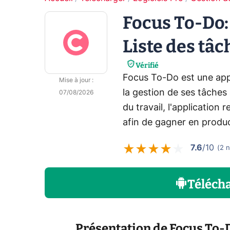
Focus To-Do
Liste des tâc
Vérifié
Focus To-Do est une appl
Mise à jour
:
la gestion de ses tâches 
07/08/2026
du travail, l'applicatio
afin de gagner en produc
7.6
/10
(
2
n
Téléch
Présentation de Focus To-