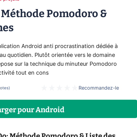
: Méthode Pomodoro &
hes
ication Android anti procrastination dédiée à
au quotidien. Plutôt orientée vers le domaine
n repose sur la technique du minuteur Pomodoro
tivité tout en cons
Recommandez-le
otes
)
arger
pour
Android
Do: Méthode Pomodoro & Liste des