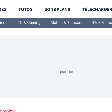
DES
TUTOS
BONS PLANS
TÉLÉCHARGE
vices
PC & Gaming
Mobile & Telecom
TV & Vidé
e projets