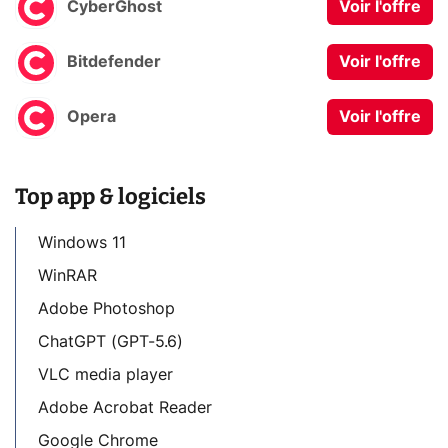
CyberGhost
Voir l'offre
Bitdefender
Voir l'offre
Opera
Voir l'offre
Top app & logiciels
Windows 11
WinRAR
Adobe Photoshop
ChatGPT (GPT-5.6)
VLC media player
Adobe Acrobat Reader
Google Chrome