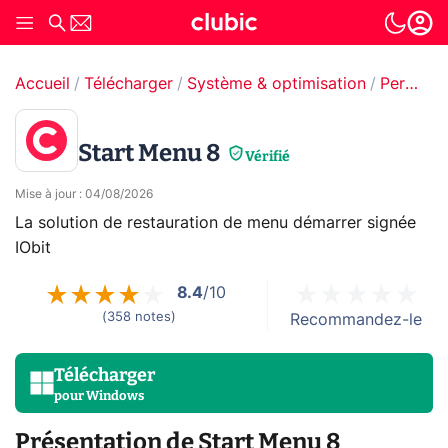
Accueil
Télécharger
Système & optimisation
Personnalisation système
Start Menu 8
Vérifié
Mise à jour
:
04/08/2026
La solution de restauration de menu démarrer signée
IObit
8.4
/10
(
358
notes
)
Recommandez-le
Télécharger
pour
Windows
Présentation de Start Menu 8