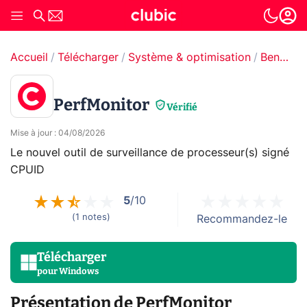
Accueil
Télécharger
Système & optimisation
Benchmark
PerfMonitor
Vérifié
Mise à jour
:
04/08/2026
Le nouvel outil de surveillance de processeur(s) signé
CPUID
5
/10
(
1
notes
)
Recommandez-le
Télécharger
pour
Windows
Présentation de PerfMonitor