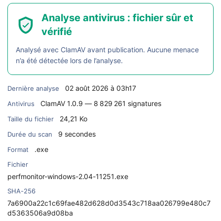
Analyse antivirus : fichier sûr et
vérifié
Analysé avec ClamAV avant publication. Aucune menace
n’a été détectée lors de l’analyse.
02 août 2026 à 03h17
Dernière analyse
ClamAV 1.0.9 — 8 829 261 signatures
Antivirus
24,21 Ko
Taille du fichier
9 secondes
Durée du scan
.exe
Format
Fichier
perfmonitor-windows-2.04-11251.exe
SHA-256
7a6900a22c1c69fae482d628d0d3543c718aa026799e480c7
d5363506a9d08ba