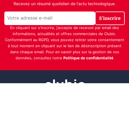
Recevez un résumé quotidien de l'actu technologique.
S'inscrire
En cliquant sur s'inscrire, j’accepte de recevoir par email des
informations, actualités et offres commerciales de Clubic.
Conformément au RGPD, vous pouvez retirer votre consentement
à tout moment en cliquant sur le lien de désinscription présent
dans chaque email. Pour en savoir plus sur la gestion de vos
données, consultez notre
Politique de confidentialité
Indépendance, transparence et expertise
Clubic est un média de recommandation de produits
100% indépendant. Chaque jour, nos experts testent et
comparent des produits et services technologiques