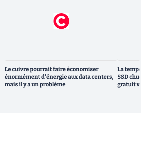
Le cuivre pourrait faire économiser
La tempér
énormément d'énergie aux data centers,
SSD chuc
mais il y a un problème
gratuit v