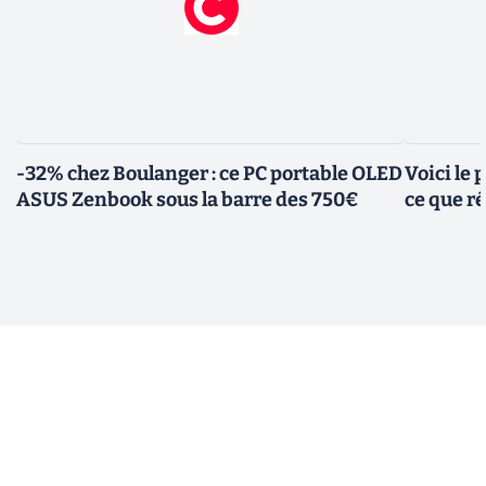
-32% chez Boulanger : ce PC portable OLED
Voici le
ASUS Zenbook sous la barre des 750€
ce que r