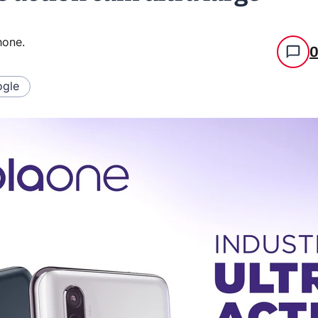
hone
.
gle