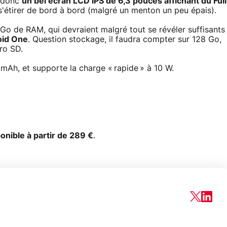
e donc
un bel écran LCD IPS de 6,3 pouces affichant du Full
 s'étirer de bord à bord (malgré un menton un peu épais).
Go de RAM, qui devraient malgré tout se révéler suffisants
oid One
. Question stockage, il faudra compter sur 128 Go,
cro SD.
 mAh, et supporte la charge « rapide » à 10 W.
onible à partir de 289 €
.