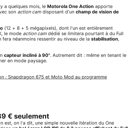
 y a quelques mois, le
Motorola One Action
apporte
avec son
action cam
disposant d'un
champ de vision de
to
(12 + 8 + 5 mégapixels), dont l'un est entièrement
4K, le mode
action cam
dédié se limitera pourtant à du Full
 fera néanmoins ressentir au niveau de la
stabilisation
,
un
capteur incliné à 90°
. Autrement dit : même en tenant le
lmer en mode paysage.
azon : Snapdragon 675 et Moto Mod au programme
89 € seulement
 est, on l'a dit, une simple nouvelle itération du One