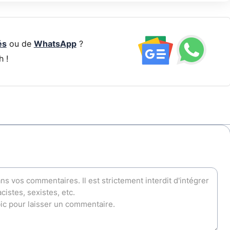
és
ou de
WhatsApp
?
h !