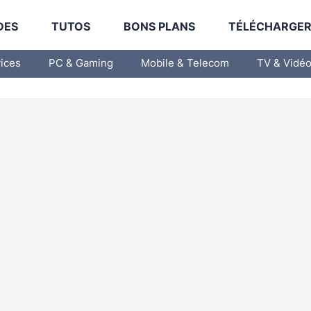
DES
TUTOS
BONS PLANS
TÉLÉCHARGE
vices
PC & Gaming
Mobile & Telecom
TV & Vidé