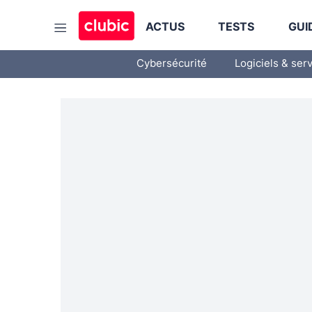
ACTUS
TESTS
GUI
Cybersécurité
Logiciels & ser