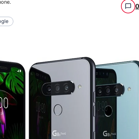
hone
.
gle