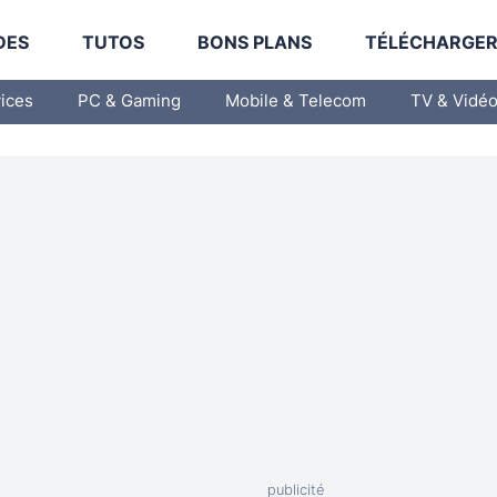
DES
TUTOS
BONS PLANS
TÉLÉCHARGE
vices
PC & Gaming
Mobile & Telecom
TV & Vidé