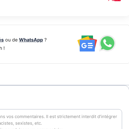
és
ou de
WhatsApp
?
h !