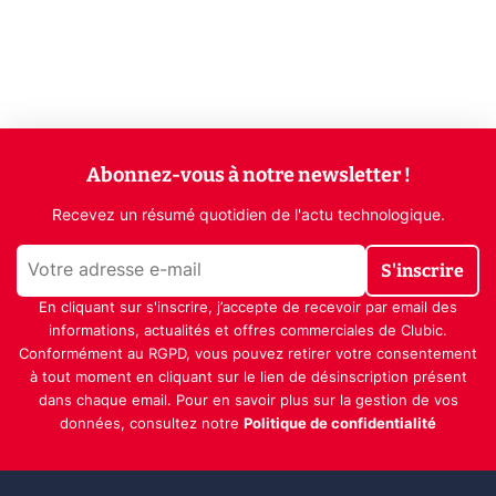
Abonnez-vous à notre newsletter !
Recevez un résumé quotidien de l'actu technologique.
S'inscrire
En cliquant sur s'inscrire, j’accepte de recevoir par email des
informations, actualités et offres commerciales de Clubic.
Conformément au RGPD, vous pouvez retirer votre consentement
à tout moment en cliquant sur le lien de désinscription présent
dans chaque email. Pour en savoir plus sur la gestion de vos
données, consultez notre
Politique de confidentialité