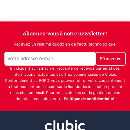
Abonnez-vous à notre newsletter !
Recevez un résumé quotidien de l'actu technologique.
S'inscrire
En cliquant sur s'inscrire, j’accepte de recevoir par email des
informations, actualités et offres commerciales de Clubic.
Conformément au RGPD, vous pouvez retirer votre consentement
à tout moment en cliquant sur le lien de désinscription présent
dans chaque email. Pour en savoir plus sur la gestion de vos
données, consultez notre
Politique de confidentialité