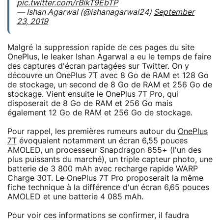
pic.twitter.com/rBikT9EbTP
— Ishan Agarwal (@ishanagarwal24)
September
23, 2019
Malgré la suppression rapide de ces pages du site
OnePlus, le leaker Ishan Agarwal a eu le temps de faire
des captures d'écran partagées sur Twitter. On y
découvre un OnePlus 7T avec 8 Go de RAM et 128 Go
de stockage, un second de 8 Go de RAM et 256 Go de
stockage. Vient ensuite le OnePlus 7T Pro, qui
disposerait de 8 Go de RAM et 256 Go mais
également 12 Go de RAM et 256 Go de stockage.
Pour rappel, les premières rumeurs autour du
OnePlus
7T
évoquaient notamment un écran 6,55 pouces
AMOLED, un processeur Snapdragon 855+ (l'un des
plus puissants du marché), un triple capteur photo, une
batterie de 3 800 mAh avec recharge rapide WARP
Charge 30T. Le OnePlus 7T Pro proposerait la même
fiche technique à la différence d'un écran 6,65 pouces
AMOLED et une batterie 4 085 mAh.
Pour voir ces informations se confirmer, il faudra