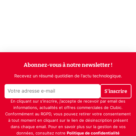
Abonnez-vous à notre newsletter !
Recevez un résumé quotidien de l'actu technologique.
S'inscrire
En cliquant sur s'inscrire, j’accepte de recevoir par email des
informations, actualités et offres commerciales de Clubic.
Conformément au RGPD, vous pouvez retirer votre consentement
à tout moment en cliquant sur le lien de désinscription présent
dans chaque email. Pour en savoir plus sur la gestion de vos
données, consultez notre
Politique de confidentialité